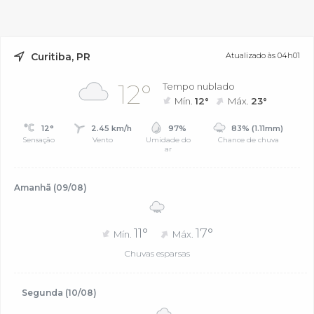
Curitiba, PR
Atualizado às 04h01
12°
Tempo nublado
Mín.
12°
Máx.
23°
12°
2.45 km/h
97%
83% (1.11mm)
Sensação
Vento
Umidade do
Chance de chuva
ar
Amanhã (09/08)
11°
17°
Mín.
Máx.
Chuvas esparsas
Segunda (10/08)