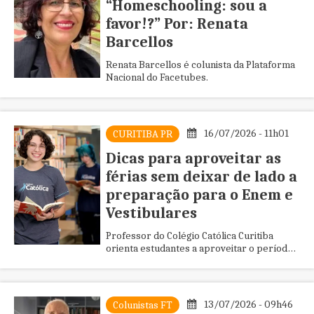
“Homeschooling: sou a
favor!?” Por: Renata
Barcellos
Renata Barcellos é colunista da Plataforma
Nacional do Facetubes.
16/07/2026 - 11h01
CURITIBA PR
Dicas para aproveitar as
férias sem deixar de lado a
preparação para o Enem e
Vestibulares
Professor do Colégio Católica Curitiba
orienta estudantes a aproveitar o período
para ler, revisar conteúdos e ampliar o
repertório
13/07/2026 - 09h46
Colunistas FT