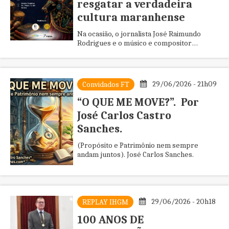
resgatar a verdadeira
cultura maranhense
Na ocasião, o jornalista José Raimundo
Rodrigues e o músico e compositor
maranhense Chico sandanha foram
homenageados por resgatarem a cultura
maranhense em seus mais diversos
aspectos.
29/06/2026 - 21h09
Convidados FT
“O QUE ME MOVE?”. Por
José Carlos Castro
Sanches.
(Propósito e Patrimônio nem sempre
andam juntos). José Carlos Sanches.
29/06/2026 - 20h18
REPLAY IHGM
100 ANOS DE