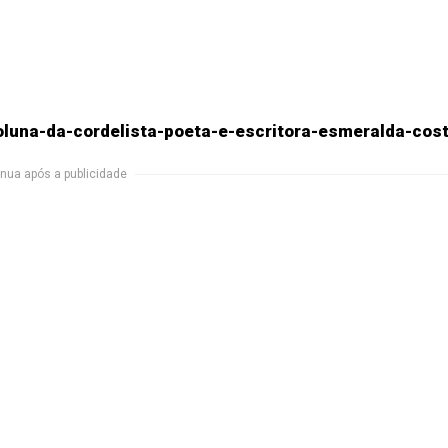
oluna-da-cordelista-poeta-e-escritora-esmeralda-cos
nua após a publicidade