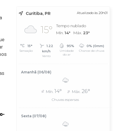
Curitiba, PR
Atualizado às 20h01
a
Tempo nublado
15°
Mín.
14°
Máx.
23°
ue
15°
1.22
95%
0% (0mm)
ar
Sensação
Umidade
Chance de chuva
km/h
mos
do ar
Vento
Amanhã (06/08)
as
14°
26°
Mín.
Máx.
Chuvas esparsas
o-
Sexta (07/08)