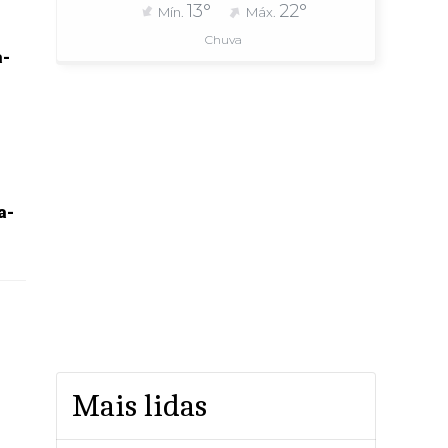
13°
22°
Mín.
Máx.
Chuva
a-
a-
Mais lidas