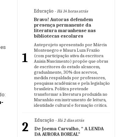
Educação
- Há 14 horas atrás
Bravo! Autoras defendem
presença permanente da
literatura maranhense nas
bibliotecas escolares
Anteprojeto apresentado por Márcia
mes
Montenegro e Maura Luza Frazão
1
(com participação ativa da escritora
Anísia Nascimento) propõe que obras
de escritores do estado alcancem,
gradualmente, 30% dos acervos,
medida respaldada por professores,
pesquisas acadêmicas e pela legislação
brasileira. Política pretende
transformar a literatura produzida no
do:
Maranhão em instrumento de leitura,
m-
identidade cultural e formação crítica.
Educação
- Há 2 dias atrás
2
De Joema Carvalho, “ A LENDA
-
DA AURORA BOREAL”