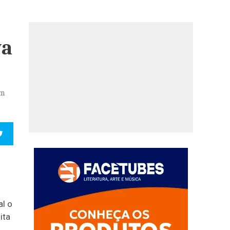
va
em
al o
ita