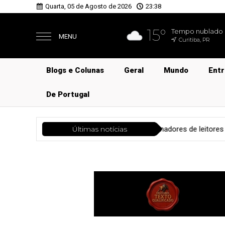
Quarta, 05 de Agosto de 2026
23:38
15°
Tempo nublado
MENU
Curitiba, PR
Blogs e Colunas
Geral
Mundo
Ent
De Portugal
agem a formadores de leitores
Últimas notícias
Educação
Bravo! Autoras def