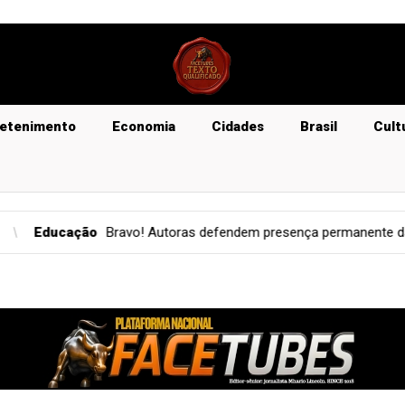
retenimento
Economia
Cidades
Brasil
Cult
endem presença permanente da literatura maranhense nas bibliotec