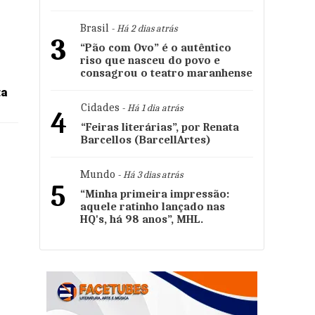
Brasil
- Há 2 dias atrás
3
“Pão com Ovo” é o autêntico
riso que nasceu do povo e
consagrou o teatro maranhense
ta
Cidades
- Há 1 dia atrás
4
“Feiras literárias”, por Renata
Barcellos (BarcellArtes)
Mundo
- Há 3 dias atrás
5
“Minha primeira impressão:
aquele ratinho lançado nas
HQ's, há 98 anos”, MHL.