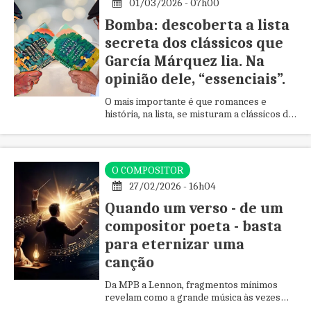
01/03/2026 - 07h00
Bomba: descoberta a lista
secreta dos clássicos que
García Márquez lia. Na
opinião dele, “essenciais”.
O mais importante é que romances e
história, na lista, se misturam a clássicos da
poesia, o que ratifica ser o gênero poético,
base para quaisquer crescimentos
literários.
O COMPOSITOR
27/02/2026 - 16h04
Quando um verso - de um
compositor poeta - basta
para eternizar uma
canção
Da MPB a Lennon, fragmentos mínimos
revelam como a grande música às vezes
cabe inteira numa só imagem verbal,