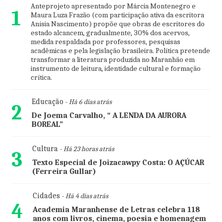
Anteprojeto apresentado por Márcia Montenegro e
1
Maura Luza Frazão (com participação ativa da escritora
Anísia Nascimento) propõe que obras de escritores do
estado alcancem, gradualmente, 30% dos acervos,
medida respaldada por professores, pesquisas
acadêmicas e pela legislação brasileira. Política pretende
transformar a literatura produzida no Maranhão em
instrumento de leitura, identidade cultural e formação
crítica.
Educação
- Há 6 dias atrás
2
De Joema Carvalho, “ A LENDA DA AURORA
BOREAL”
Cultura
- Há 23 horas atrás
3
Texto Especial de Joizacawpy Costa: O AÇÚCAR
(Ferreira Gullar)
Cidades
- Há 4 dias atrás
4
Academia Maranhense de Letras celebra 118
anos com livros, cinema, poesia e homenagem