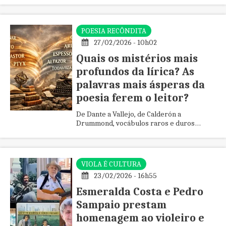
graças ao compositor-poeta.
POESIA RECÔNDITA
27/02/2026 - 10h02
Quais os mistérios mais
profundos da lírica? As
palavras mais ásperas da
poesia ferem o leitor?
De Dante a Vallejo, de Calderón a
Drummond, vocábulos raros e duros
seguem no centro da crítica por
condensarem estranhamento, beleza e
pensamento.
VIOLA É CULTURA
23/02/2026 - 16h55
Esmeralda Costa e Pedro
Sampaio prestam
homenagem ao violeiro e