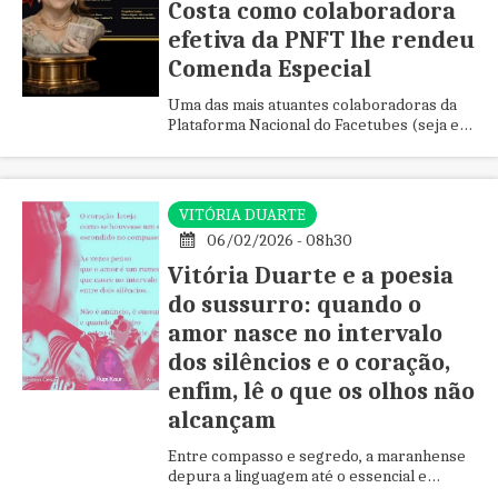
Costa como colaboradora
efetiva da PNFT lhe rendeu
Comenda Especial
Uma das mais atuantes colaboradoras da
Plataforma Nacional do Facetubes (seja em
São Luís, Fortaleza) ou em outras cidades
do interior do Brasil por onde passa,
sempre atualizou a Plataforma com
matérias/textos/entrevista de um bom
VITÓRIA DUARTE
nível cultural.
06/02/2026 - 08h30
Vitória Duarte e a poesia
do sussurro: quando o
amor nasce no intervalo
dos silêncios e o coração,
enfim, lê o que os olhos não
alcançam
Entre compasso e segredo, a maranhense
depura a linguagem até o essencial e
afirma uma modernidade íntima, em diálogo