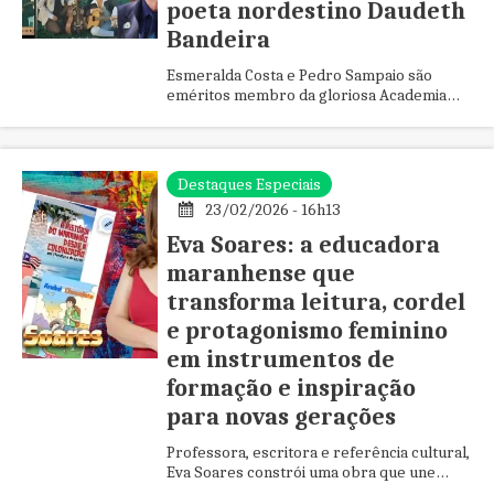
poeta nordestino Daudeth
Bandeira
Esmeralda Costa e Pedro Sampaio são
eméritos membro da gloriosa Academia
Poética Brasileira a primeira e mais
autêntica academia virtual do Brasil.
Destaques Especiais
23/02/2026 - 16h13
Eva Soares: a educadora
maranhense que
transforma leitura, cordel
e protagonismo feminino
em instrumentos de
formação e inspiração
para novas gerações
Professora, escritora e referência cultural,
Eva Soares constrói uma obra que une
educação, poesia e identidade, destacando