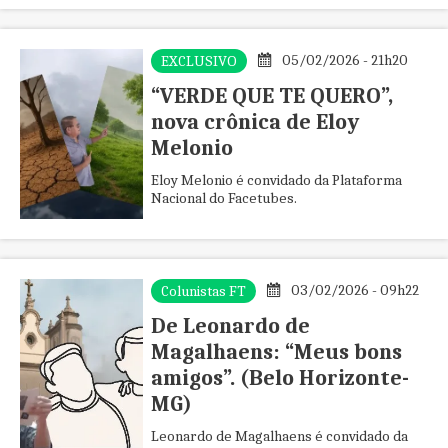
com Ana Cristina Cesar, Ana Suy e Rupi
Kaur, sem perder a própria assinatura
lírica.
05/02/2026 - 21h20
EXCLUSIVO
“VERDE QUE TE QUERO”,
nova crônica de Eloy
Melonio
Eloy Melonio é convidado da Plataforma
Nacional do Facetubes.
03/02/2026 - 09h22
Colunistas FT
De Leonardo de
Magalhaens: “Meus bons
amigos”. (Belo Horizonte-
MG)
Leonardo de Magalhaens é convidado da